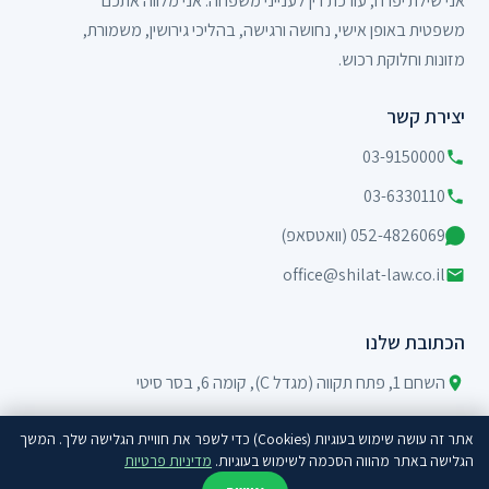
אני שילת יפרח, עורכת דין לענייני משפחה. אני מלווה אתכם
משפטית באופן אישי, נחושה ורגישה, בהליכי גירושין, משמורת,
מזונות וחלוקת רכוש.
יצירת קשר
03-9150000
03-6330110
052-4826069 (וואטסאפ)
office@shilat-law.co.il
הכתובת שלנו
השחם 1, פתח תקווה (מגדל C), קומה 6, בסר סיטי
אתר זה עושה שימוש בעוגיות (Cookies) כדי לשפר את חוויית הגלישה שלך. המשך
הגלישה באתר מהווה הסכמה לשימוש בעוגיות.
מדיניות פרטיות